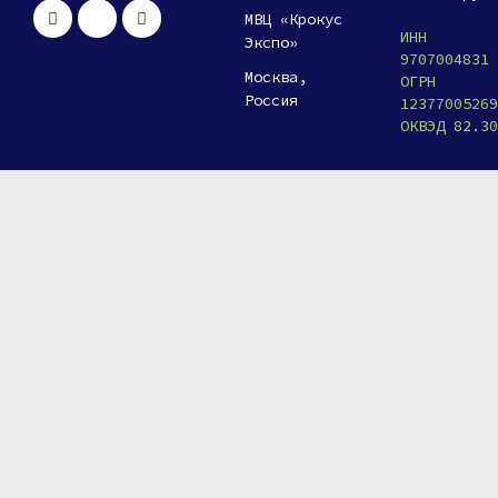
МВЦ «Крокус
Логистика 360, журнал
ИНН
Экспо»
9707004831
М-комплекс
Москва,
ОГРН
Россия
12377005269
Медиа «АПК Эксперт»
ОКВЭД 82.30
МКСКОМ
Моомайнд ООО
НЬЮЭРАМИЛКИН, OOO
Озон Банк
ООО "СЕГАНЭЛ"
ООО АМ групп
ООО НТЦ "Арго"
ПРОКСИМА