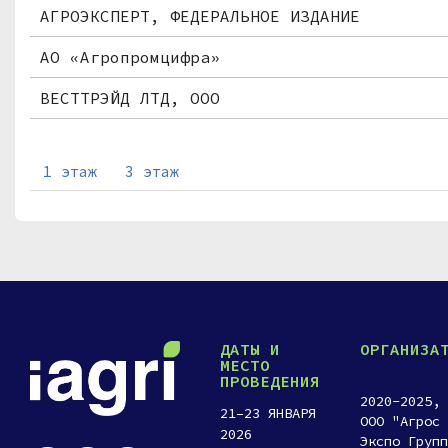
АГРОЭКСПЕРТ, ФЕДЕРАЛЬНОЕ ИЗДАНИЕ
АО «Агропромцифра»
ВЕСТТРЭЙД ЛТД, ООО
Всадник РФ
1 этаж
3 этаж
Группа компаний ВИК
ДИДЖИТОЛ+, ООО
ЖУРНАЛ АГРОБИЗНЕС
ЖУРНАЛ АГРОФОРУМ
ЗЕРНОЭКСПОРТ.РУ, ООО
ДАТЫ И
ОРГАНИЗА
МЕСТО
ПРОВЕДЕНИЯ
Инновационный центр "Сколково"
2020-2025,
21–23 ЯНВАРЯ
ООО "Агрос
Коджент Рус
2026
Экспо Групп